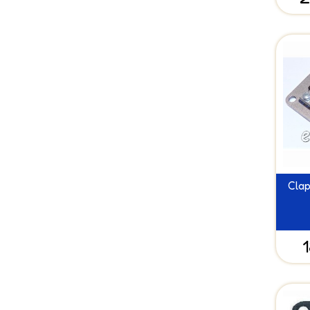
Clap
1