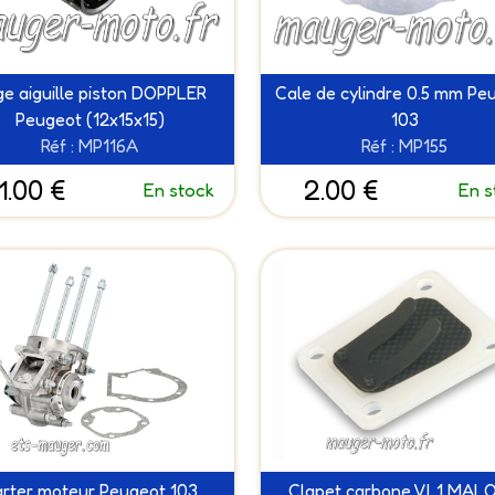
e aiguille piston DOPPLER
Cale de cylindre 0.5 mm Pe
Peugeot (12x15x15)
103
Réf : MP116A
Réf : MP155
1.00 €
2.00 €
En stock
En s
rter moteur Peugeot 103
Clapet carbone VL1 MALO