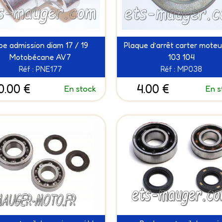
pe admission diam 17 / 19
Plaque d’arrêt carter moteu
Motobécane AV7
103 104
Réf : PNE177
Réf : MP038
0.00 €
4.00 €
En stock
En s