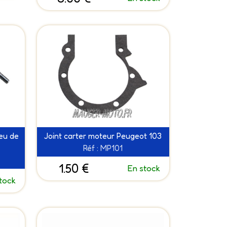
eu de
Joint carter moteur Peugeot 103
Réf : MP101
1.50 €
En stock
tock