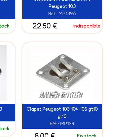
Peugeot 103
Réf : MP139A
22.50 €
tock
Indisponible
03
Clapet Peugeot 103 104 105 gt10
gl10
Réf : MP139
tock
8.00 €
En stock