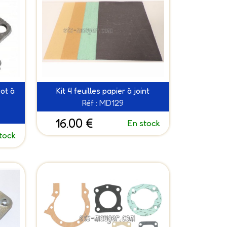
ot à
Kit 4 feuilles papier à joint
Réf : MD129
16.00 €
En stock
tock