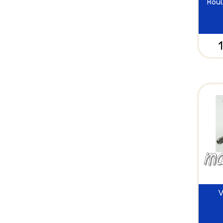
Roul
1
V