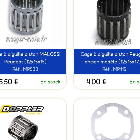
 à aiguille piston MALOSSI
Cage à aiguille piston Peu
Peugeot (12x15x15)
ancien modèle (12x15x17.
Réf : MP533
Réf : MP115
5.50 €
4.00 €
En stock
En s