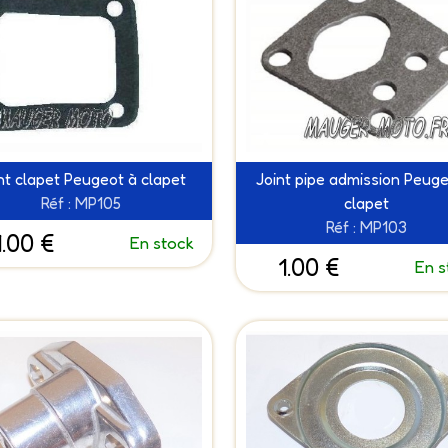
nt clapet Peugeot à clapet
Joint pipe admission Peuge
Réf : MP105
clapet
Réf : MP103
1.00 €
En stock
1.00 €
En s