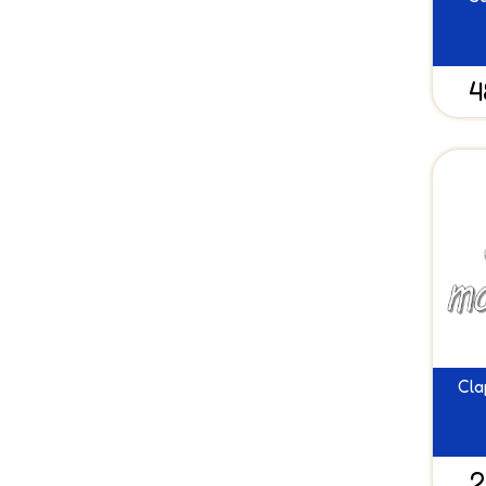
4
Cla
2