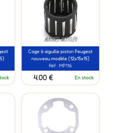
geot
Cage à aiguille piston Peugeot
5)
nouveau modèle (12x15x15)
Réf : MP116
4.00 €
tock
En stock