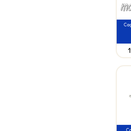
Cag
1
Ca