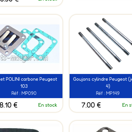
et POLINI carbone Peugeot
Goujons cylindre Peugeot (j
103
4)
Réf : MP090
Réf : MP149
8.10 €
7.00 €
En stock
En s