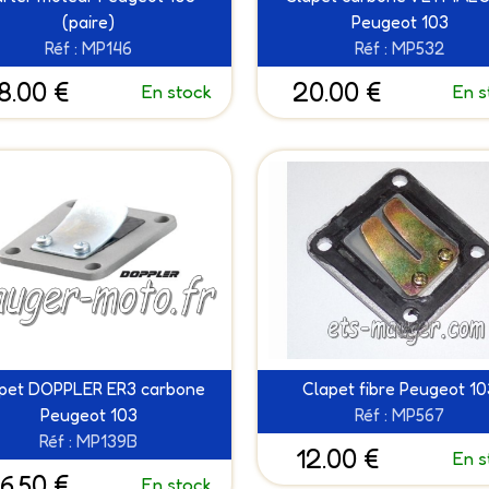
(paire)
Peugeot 103
Réf : MP146
Réf : MP532
8.00 €
20.00 €
En stock
En s
pet DOPPLER ER3 carbone
Clapet fibre Peugeot 1
Peugeot 103
Réf : MP567
Réf : MP139B
12.00 €
En s
6.50 €
En stock