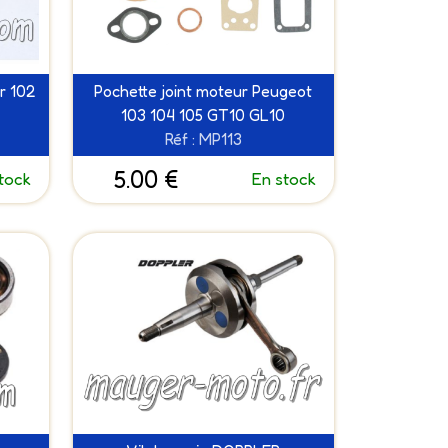
r 102
Pochette joint moteur Peugeot
103 104 105 GT10 GL10
Réf : MP113
5.00 €
tock
En stock