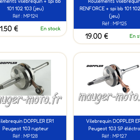
ements vilebrequin + spi bb
Roulements vilebrequi
101 102 103 (jeu)
RENFORCE + spi bb 101 102
Réf : MP124
(jeu)
Réf : MP125
1.50 €
En stock
19.00 €
En s
ilebrequin DOPPLER ER1
Vilebrequin DOPPLER E
Peugeot 103 rupteur
Peugeot 103 SP éléctr
Réf : MP128
Réf : MP127