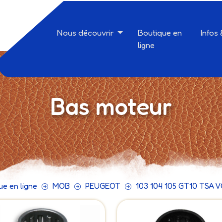
Nous découvrir
Boutique en
Infos
ligne
Bas moteur
ue en ligne
MOB
PEUGEOT
103 104 105 GT10 TSA 