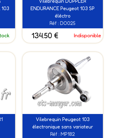
n
Vilebrequin DOPPLER
 103
ENDURANCE Peugeot 103 SP
éléctro
Réf : DO025
134.50 €
tock
Indisponible
R1
Vilebrequin Peugeot 103
o
électronique sans variateur
Réf : MP182