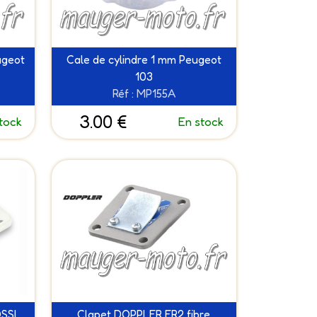
ugeot
Cale de cylindre 1 mm Peugeot
103
Réf : MP155A
3.00 €
tock
En stock
SSI
Clapet DOPPLER ER2 fibre