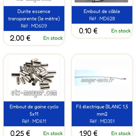
Durite essence
Embout de câble
transparente (le mètre)
Réf : MD628
Réf : MD609
0.10 €
En stock
2.00 €
En stock
Embout de gaine cyclo
Fil électrique BLANC 1,5
5x11
mm2
Réf : MD611
Réf : MD351
0.25 €
1.90 €
En stock
En stock