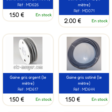
Réf : MD626
mètre)
Réf : MD071
1.50 €
En stock
2.00 €
En stock
Gaine gris argent (le
Gaine gris satiné (le
mètre)
mètre)
Réf : MD617
Réf : MD644
1.50 €
1.50 €
En stock
En stock