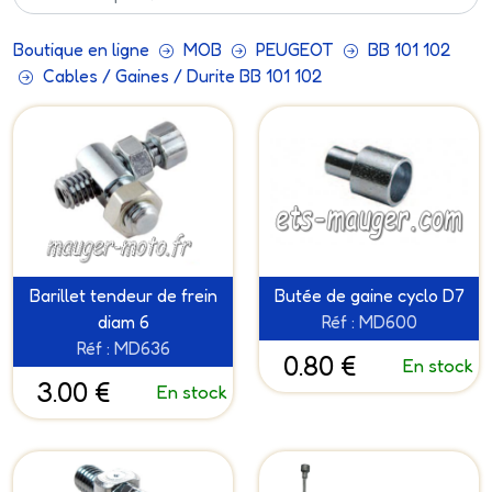
Boutique en ligne
MOB
PEUGEOT
BB 101 102
Cables / Gaines / Durite BB 101 102
Barillet tendeur de frein
Butée de gaine cyclo D7
diam 6
Réf : MD600
Réf : MD636
0.80 €
En stock
3.00 €
En stock