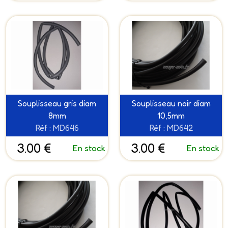
Souplisseau gris diam
Souplisseau noir diam
8mm
10,5mm
Réf : MD646
Réf : MD642
3.00 €
3.00 €
En stock
En stock