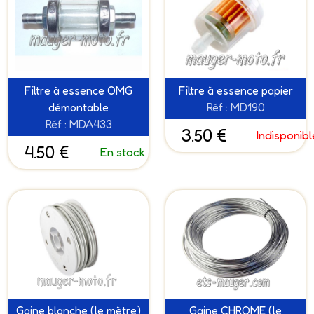
Filtre à essence OMG
Filtre à essence papier
démontable
Réf : MD190
Réf : MDA433
3.50 €
Indisponibl
4.50 €
En stock
Gaine blanche (le mètre)
Gaine CHROME (le