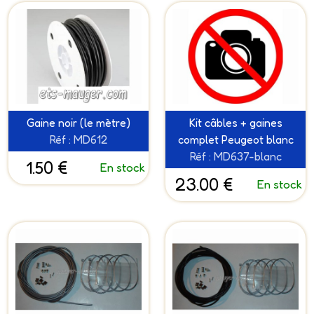
Gaine noir (le mètre)
Kit câbles + gaines
Réf : MD612
complet Peugeot blanc
Réf : MD637-blanc
1.50 €
En stock
23.00 €
En stock