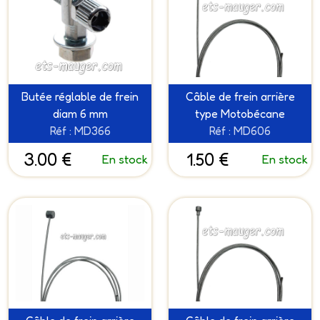
Butée réglable de frein
Câble de frein arrière
diam 6 mm
type Motobécane
Réf : MD366
Réf : MD606
3.00 €
1.50 €
En stock
En stock