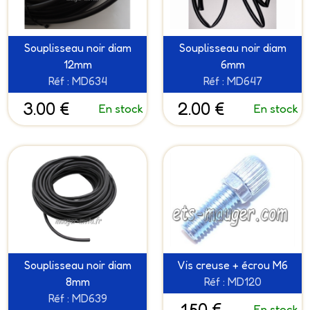
Souplisseau noir diam
Souplisseau noir diam
12mm
6mm
Réf : MD634
Réf : MD647
3.00 €
2.00 €
En stock
En stock
Souplisseau noir diam
Vis creuse + écrou M6
8mm
Réf : MD120
Réf : MD639
1.50 €
En stock