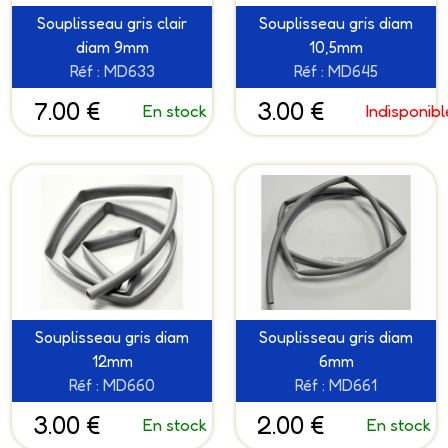
Souplisseau gris clair
Souplisseau gris diam
diam 9mm
10,5mm
Réf : MD633
Réf : MD645
7.00 €
3.00 €
En stock
Indisponibl
Souplisseau gris diam
Souplisseau gris diam
12mm
6mm
Réf : MD660
Réf : MD661
3.00 €
2.00 €
En stock
En stock