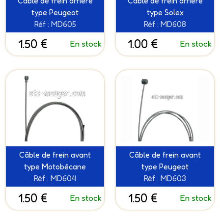
Câble de frein arrière
Câble de frein arrière
type Peugeot
type Solex
Réf : MD605
Réf : MD608
1.50 €
1.00 €
En stock
En stock
Câble de frein avant
Câble de frein avant
type Motobécane
type Peugeot
Réf : MD604
Réf : MD603
1.50 €
1.50 €
En stock
En stock