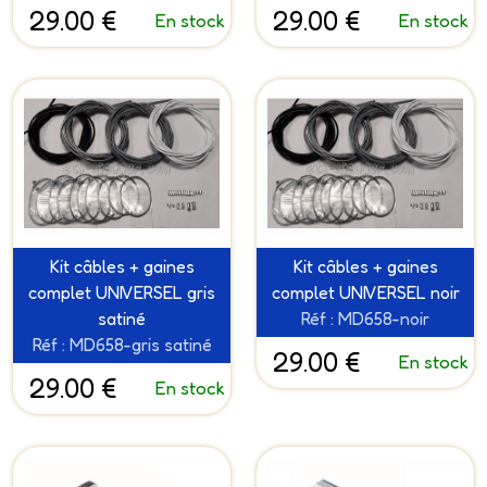
29.00 €
29.00 €
En stock
En stock
Kit câbles + gaines
Kit câbles + gaines
complet UNIVERSEL gris
complet UNIVERSEL noir
satiné
Réf : MD658-noir
Réf : MD658-gris satiné
29.00 €
En stock
29.00 €
En stock