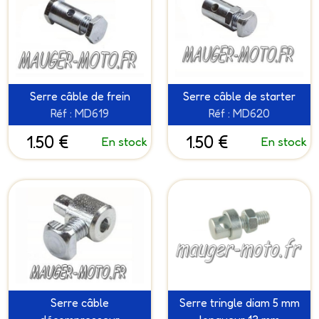
Serre câble de frein
Serre câble de starter
Réf : MD619
Réf : MD620
1.50 €
1.50 €
En stock
En stock
Serre câble
Serre tringle diam 5 mm