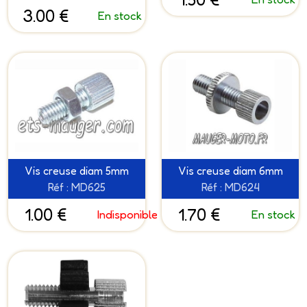
3.00 €
En stock
Vis creuse diam 5mm
Vis creuse diam 6mm
Réf : MD625
Réf : MD624
1.00 €
1.70 €
Indisponible
En stock