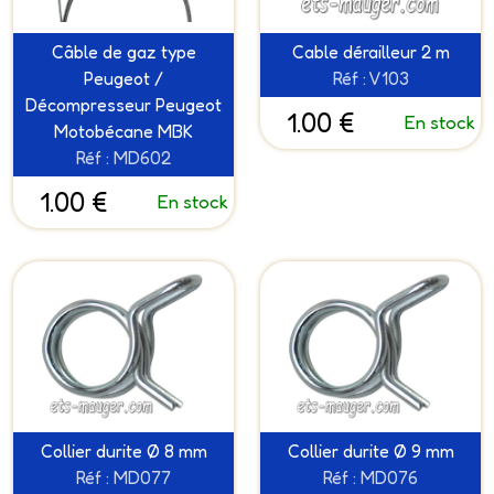
Câble de gaz type
Cable dérailleur 2 m
Peugeot /
Réf : V103
Décompresseur Peugeot
1.00 €
En stock
Motobécane MBK
Réf : MD602
1.00 €
En stock
Collier durite Ø 8 mm
Collier durite Ø 9 mm
Réf : MD077
Réf : MD076