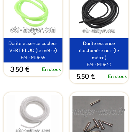
Durite essence couleur
Durite essence
VERT FLUO (le mètre)
élastomère noir (le
Réf : MD655
mètre)
Réf : MD610
3.50 €
En stock
5.50 €
En stock