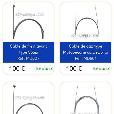
Câble de frein avant
Câble de gaz type
type Solex
Motobécane ou Dell'orto
Réf : MD607
Réf : MD601
1.00 €
1.00 €
En stock
En stock