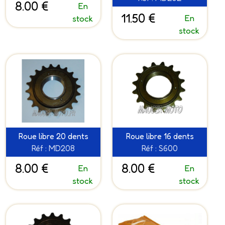
8.00 €
En
11.50 €
En
stock
stock
Roue libre 20 dents
Roue libre 16 dents
Réf : MD208
Réf : S600
8.00 €
8.00 €
En
En
stock
stock