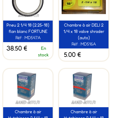
Pneu 2 1/4 18 (2.25-18)
Chambre à air DELI 2
flan blanc FORTUNE
1/4 x 18 valve shrader
Réf : MD547A
(auto)
Réf : MD516A
38.50 €
En
5.00 €
stock
Chambre à air
Chambre à air