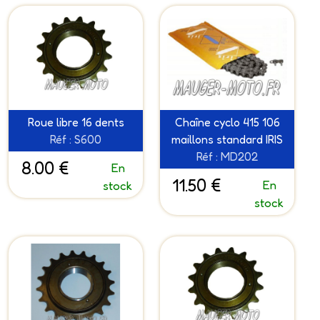
Roue libre 16 dents
Chaîne cyclo 415 106
Réf : S600
maillons standard IRIS
Réf : MD202
8.00 €
En
11.50 €
En
stock
stock