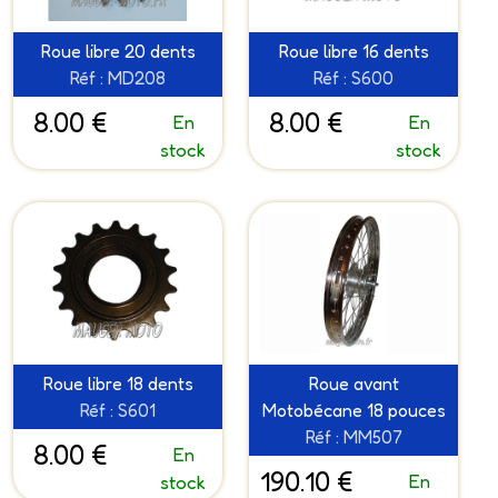
Roue libre 20 dents
Roue libre 16 dents
Réf : MD208
Réf : S600
8.00 €
8.00 €
En
En
stock
stock
Roue libre 18 dents
Roue avant
Réf : S601
Motobécane 18 pouces
Réf : MM507
8.00 €
En
190.10 €
En
stock