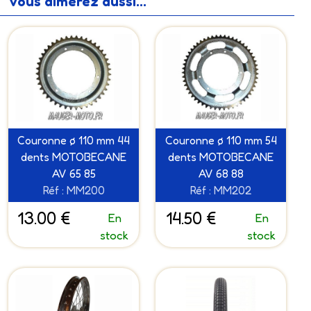
Vous aimerez aussi...
Couronne ø 110 mm 44
Couronne ø 110 mm 54
dents MOTOBECANE
dents MOTOBECANE
AV 65 85
AV 68 88
Réf : MM200
Réf : MM202
13.00 €
14.50 €
En
En
stock
stock