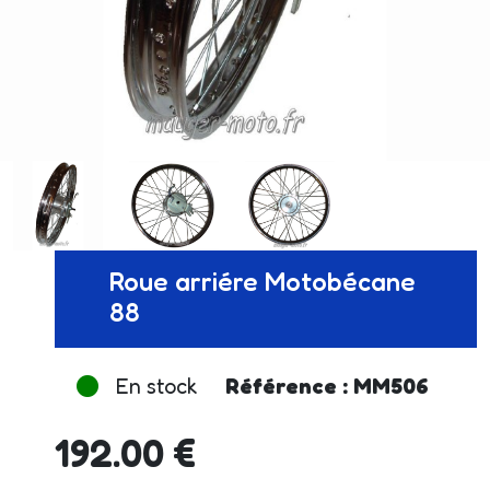
Roue arriére Motobécane
88
En stock
Référence : MM506
192.00 €