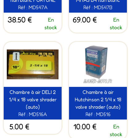
flan blanc FORTUNE
MITAS B4 flan blanc
Réf : MD547A
Réf : MD547B
38.50 €
69.00 €
En
En
stock
stock
Chambre à air DELI 2
Chambre à air
1/4 x 18 valve shrader
Hutchinson 2 1/4 x 18
(auto)
valve shrader (auto)
Réf : MD516A
Réf : MD516
5.00 €
10.00 €
En
stock