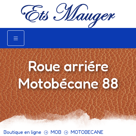
Roue arriére
Motobécane 88
Boutique en ligne
MOB
MOTOBECANE