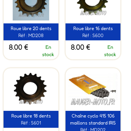
Roue libre 20 dents
Roue libre 16 dents
Réf : MD208
Réf : S600
8.00 €
8.00 €
En
En
stock
stock
Roue libre 18 dents
Chaîne cyclo 415 106
Réf : S601
maillons standard IRIS
Réf : MD202