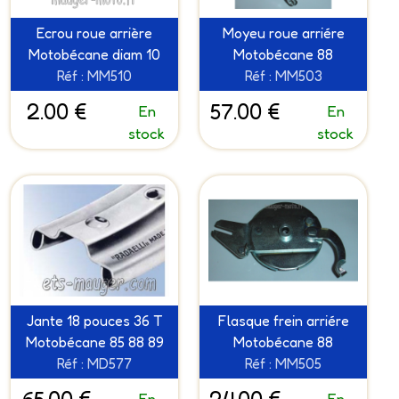
Ecrou roue arrière
Moyeu roue arriére
Motobécane diam 10
Motobécane 88
Réf : MM510
Réf : MM503
2.00 €
57.00 €
En
En
stock
stock
Jante 18 pouces 36 T
Flasque frein arriére
Motobécane 85 88 89
Motobécane 88
Réf : MD577
Réf : MM505
En
En