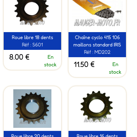
Roue libre 18 dents
Chaîne cyclo 415 106
Réf : S601
maillons standard IRIS
Réf : MD202
8.00 €
En
11.50 €
En
stock
stock
Roue libre 20 dents
Roue libre 16 dents