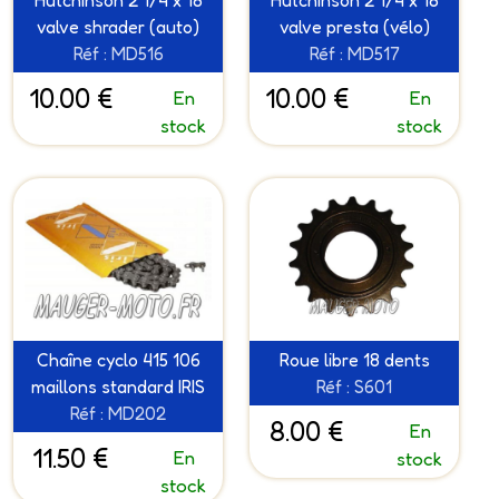
Hutchinson 2 1/4 x 18
Hutchinson 2 1/4 x 18
valve shrader (auto)
valve presta (vélo)
Réf : MD516
Réf : MD517
10.00 €
10.00 €
En
En
stock
stock
Chaîne cyclo 415 106
Roue libre 18 dents
maillons standard IRIS
Réf : S601
Réf : MD202
8.00 €
En
11.50 €
En
stock
stock