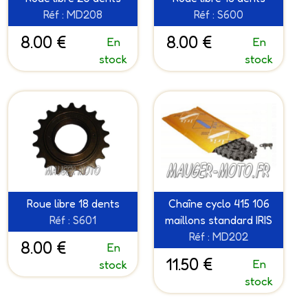
Réf : MD208
Réf : S600
8.00 €
8.00 €
En
En
stock
stock
Roue libre 18 dents
Chaîne cyclo 415 106
Réf : S601
maillons standard IRIS
Réf : MD202
8.00 €
En
11.50 €
En
stock
stock