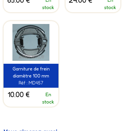
65.00 €
24.00 €
stock
stock
Garniture de frein
diamètre 100 mm
Réf : MD457
10.00 €
En
stock