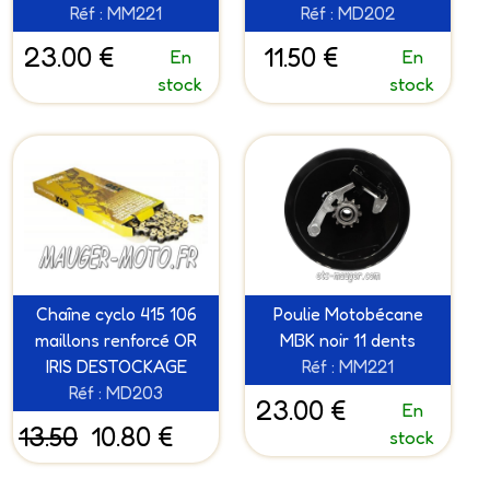
Réf : MM221
Réf : MD202
23.00 €
11.50 €
En
En
stock
stock
Chaîne cyclo 415 106
Poulie Motobécane
maillons renforcé OR
MBK noir 11 dents
IRIS DESTOCKAGE
Réf : MM221
Réf : MD203
23.00 €
En
13.50
10.80 €
stock