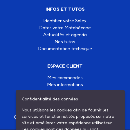
INFOS ET TUTOS
Identifier votre Solex
Dater votre Motobécane
Actualités et agenda
Nos tutos
Documentation technique
ESPACE CLIENT
Mes commandes
Mes informations
Mes listes d'achats
Conditions générales de vente
Confidentialité des données
Contactez-nous
Nous utilisons les cookies afin de fournir les
services et fonctionnalités proposés sur notre
Création site Internet Factor’IT
|
Mentions légales
site et améliorer votre expérience utilisateur.
Les cookies sont des données qui sont