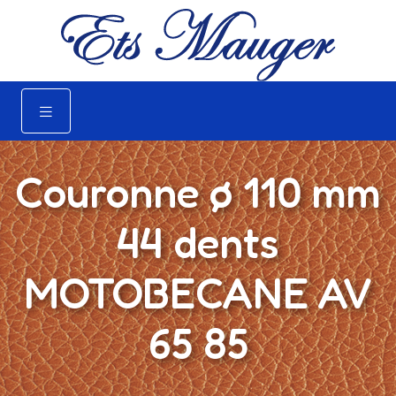
Couronne ø 110 mm
44 dents
MOTOBECANE AV
65 85