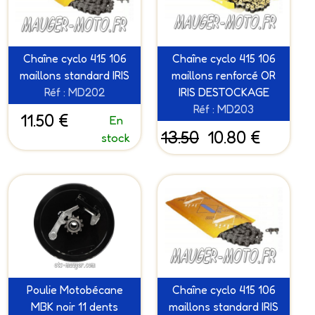
Chaîne cyclo 415 106
Chaîne cyclo 415 106
maillons standard IRIS
maillons renforcé OR
Réf : MD202
IRIS DESTOCKAGE
Réf : MD203
11.50 €
En
13.50
10.80 €
stock
Poulie Motobécane
Chaîne cyclo 415 106
MBK noir 11 dents
maillons standard IRIS