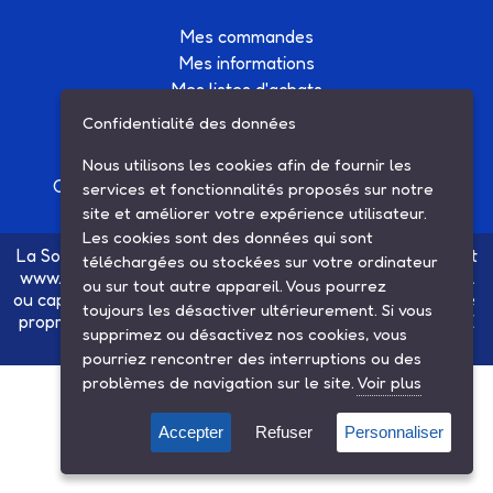
Mes commandes
Mes informations
Mes listes d'achats
Conditions générales de vente
Confidentialité des données
Contactez-nous
Nous utilisons les cookies afin de fournir les
Création site Internet Factor’IT
|
Mentions légales
services et fonctionnalités proposés sur notre
site et améliorer votre expérience utilisateur.
Les cookies sont des données qui sont
La Société SARL ETS MAUGER, exploitante du site internet
téléchargées ou stockées sur votre ordinateur
www.ets-mauger.com, n'a aucun lien juridique, commercial
ou sur tout autre appareil. Vous pourrez
ou capitalistique avec la société SINBAR - Groupe Easybike
toujours les désactiver ultérieurement. Si vous
propriétaire des marques SOLEX, VELOSOLEX, SOLEXINE
supprimez ou désactivez nos cookies, vous
et E-SOLEX.
pourriez rencontrer des interruptions ou des
problèmes de navigation sur le site.
Voir plus
Accepter
Refuser
Personnaliser