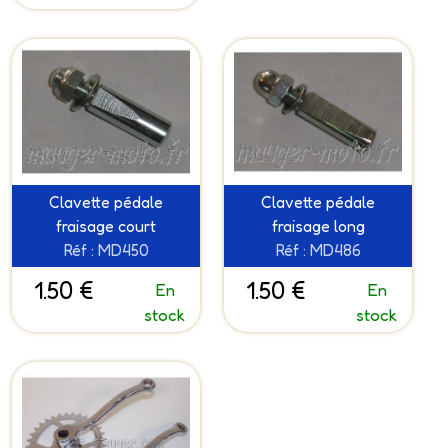
Clavette pédale
Clavette pédale
fraisage court
fraisage long
Réf : MD450
Réf : MD486
1.50 €
1.50 €
En
En
stock
stock