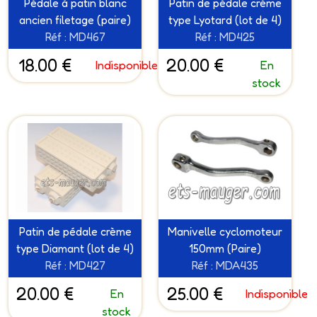
Pédale à patin blanc
Patin de pédale crème
ancien filetage (paire)
type Lyotard (lot de 4)
Réf : MD467
Réf : MD425
18.00 €
20.00 €
Indisponible
En
stock
Patin de pédale crème
Manivelle cyclomoteur
type Diamant (lot de 4)
150mm (Paire)
Réf : MD427
Réf : MDA435
20.00 €
25.00 €
En
Indisponible
stock