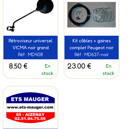
Rétroviseur universel
Kit câbles + gaines
VICMA noir grand
complet Peugeot noir
Réf : MD408
Réf : MD637-noir
8.50 €
23.00 €
En
En
stock
stock