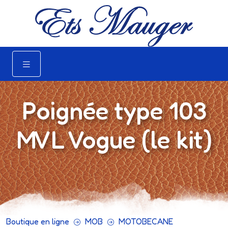
Poignée type 103
MVL Vogue (le kit)
Boutique en ligne
MOB
MOTOBECANE