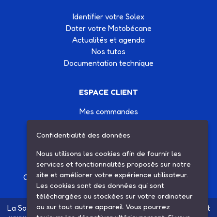
Identifier votre Solex
Dater votre Motobécane
Actualités et agenda
Nos tutos
Documentation technique
ESPACE CLIENT
Mes commandes
Mes informations
Mes listes d'achats
Confidentialité des données
Conditions générales de vente
Nous utilisons les cookies afin de fournir les
Contactez-nous
services et fonctionnalités proposés sur notre
site et améliorer votre expérience utilisateur.
Création site Internet Factor’IT
|
Mentions légales
Les cookies sont des données qui sont
téléchargées ou stockées sur votre ordinateur
ou sur tout autre appareil. Vous pourrez
La Société SARL ETS MAUGER, exploitante du site internet