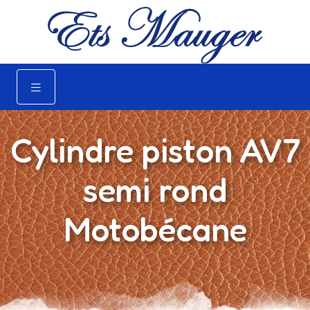
Cylindre piston AV7
semi rond
Motobécane