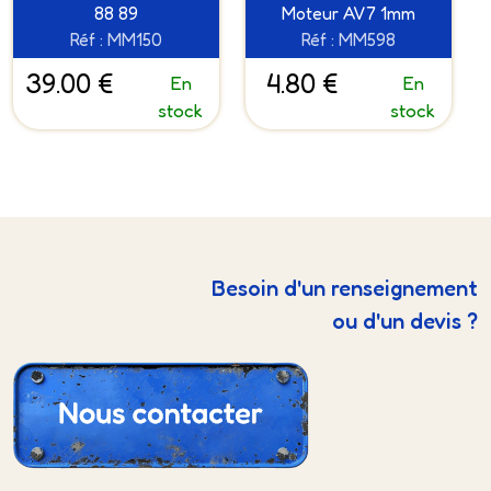
88 89
Moteur AV7 1mm
Réf : MM150
Réf : MM598
39.00 €
4.80 €
En
En
stock
stock
Besoin d'un renseignement
ou d'un devis ?