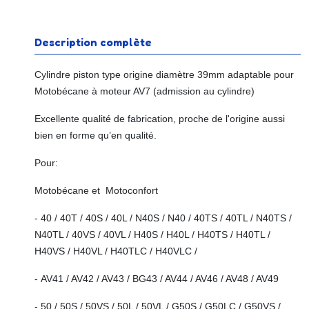
Description complète
Cylindre piston type origine diamètre 39mm adaptable pour
Motobécane à moteur AV7 (admission au cylindre)
Excellente qualité de fabrication, proche de l'origine aussi
bien en forme qu’en qualité.
Pour:
Motobécane et Motoconfort
- 40 / 40T / 40S / 40L / N40S / N40 / 40TS / 40TL / N40TS /
N40TL / 40VS / 40VL / H40S / H40L / H40TS / H40TL /
H40VS / H40VL / H40TLC / H40VLC /
- AV41 / AV42 / AV43 / BG43 / AV44 / AV46 / AV48 / AV49
- 50 / 50S / 50VS / 50L / 50VL / G50S / G50LC / G50VS /