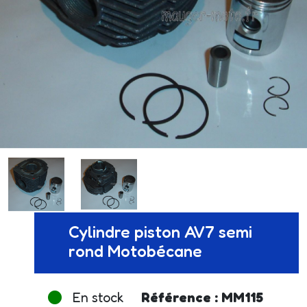
Cylindre piston AV7 semi
rond Motobécane
En stock
Référence : MM115