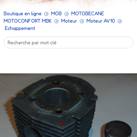
Boutique en ligne
MOB
MOTOBECANE
MOTOCONFORT MBK
Moteur
Moteur AV10
Echappement