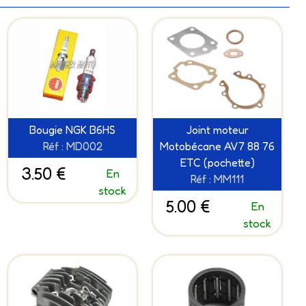
Bougie NGK B6HS
Joint moteur
Réf : MD002
Motobécane AV7 88 76
ETC (pochette)
3.50 €
En
Réf : MM111
stock
5.00 €
En
stock