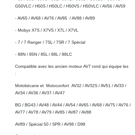
G50VLC / H50S / H50LC / H50VS / H50VLC / AV56 / AV59
- AV65 / AV68 / AV76 / AV85 / AV88 / AV89
- Mobyx X7S / X7VS / X7L / X7VL
- 7 / 7 Ranger / 7SL / 7SR / 7 Spécial
- 88N / 85N / 85L / 88L / 88LC
Compatible avec les ancien moteur AV7 rond qui équipe les
:
Motobécane et Motoconfort AV32 / AV32S / AV51 / AV33 /
AV34 / AV36 / AV37 / AV47
BG / BG43 / AV48 / AV44 / AV54 / AV65 / AV68 / AV75 / AV76 /
AV77 / AV78 / AV79 / AV85 / AV87 / AV88
AV89 / Spécial 50 / SPR / AV98 / D98