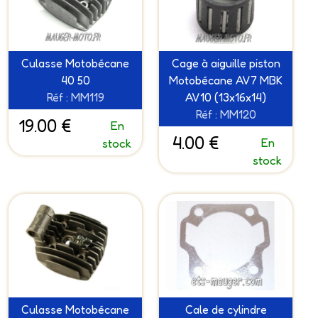
Culasse Motobécane
Cage à aiguille piston
40 50
Motobécane AV7 MBK
Réf : MM119
AV10 (13x16x14)
Réf : MM120
19.00 €
En
4.00 €
En
stock
stock
Culasse Motobécane
Cale de cylindre