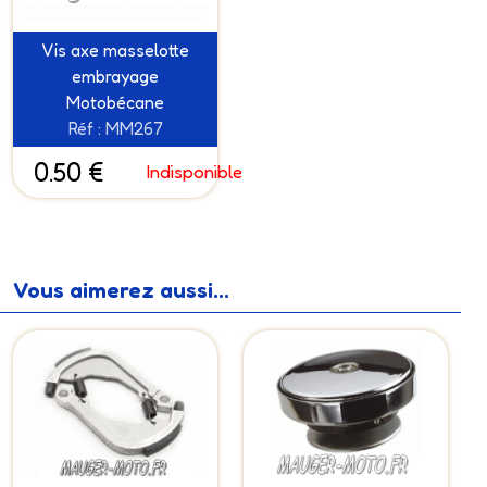
Vis axe masselotte
embrayage
Motobécane
Réf : MM267
0.50 €
Indisponible
Vous aimerez aussi...