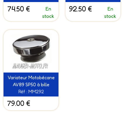
74.50 €
92.50 €
En
En
stock
stock
Variateur Motobécane
AV89 SP50 à bille
Réf : MM292
79.00 €