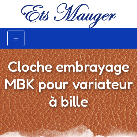
Cloche embrayage
MBK pour variateur
à bille