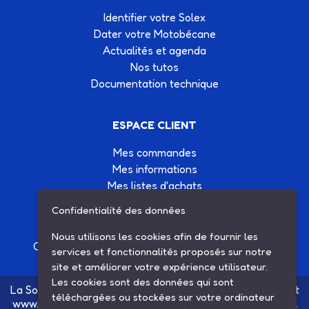
Identifier votre Solex
Dater votre Motobécane
Actualités et agenda
Nos tutos
Documentation technique
ESPACE CLIENT
Mes commandes
Mes informations
Mes listes d'achats
Conditions générales de vente
Confidentialité des données
Contactez-nous
Nous utilisons les cookies afin de fournir les
Création site Internet Factor’IT
|
Mentions légales
services et fonctionnalités proposés sur notre
site et améliorer votre expérience utilisateur.
Les cookies sont des données qui sont
La Société SARL ETS MAUGER, exploitante du site internet
téléchargées ou stockées sur votre ordinateur
www.ets-mauger.com, n'a aucun lien juridique, commercial