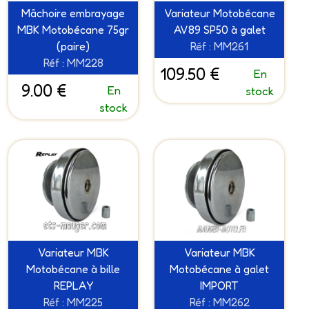
Mâchoire embrayage
Variateur Motobécane
MBK Motobécane 75gr
AV89 SP50 à galet
(paire)
Réf : MM261
Réf : MM228
109.50 €
En
9.00 €
En
stock
stock
Variateur MBK
Variateur MBK
Motobécane à bille
Motobécane à galet
REPLAY
IMPORT
Réf : MM225
Réf : MM262