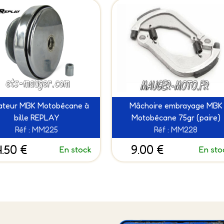
ateur MBK Motobécane à
Mâchoire embrayage MBK
bille REPLAY
Motobécane 75gr (paire)
Réf : MM225
Réf : MM228
.50 €
9.00 €
En stock
En sto