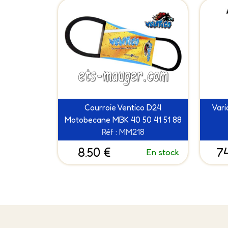
Courroie Ventico D24
Vari
Motobecane MBK 40 50 41 51 88
Réf : MM218
8.50 €
74
En stock