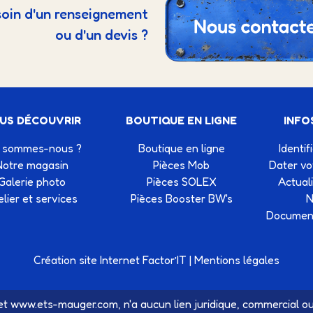
oin d'un renseignement
ou d'un devis ?
US DÉCOUVRIR
BOUTIQUE EN LIGNE
INFO
 sommes-nous ?
Boutique en ligne
Identif
Notre magasin
Pièces Mob
Dater v
Galerie photo
Pièces SOLEX
Actual
elier et services
Pièces Booster BW's
N
Document
Création site Internet Factor’IT
|
Mentions légales
t www.ets-mauger.com, n'a aucun lien juridique, commercial ou