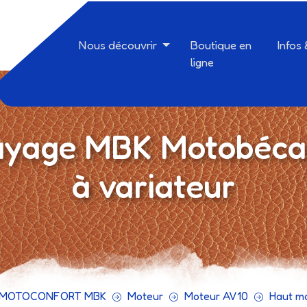
Nous découvrir
Boutique en
Infos
ligne
yage MBK Motobéca
à variateur
 MOTOCONFORT MBK
Moteur
Moteur AV10
Haut m