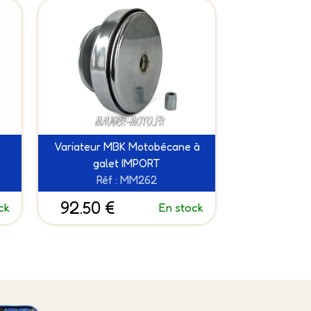
Variateur MBK Motobécane à
galet IMPORT
Réf : MM262
92.50 €
ck
En stock