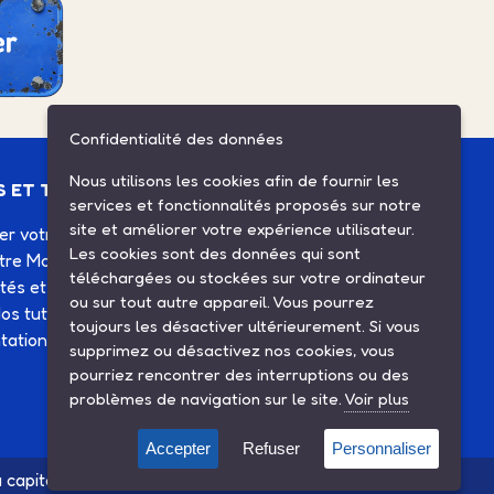
Confidentialité des données
Nous utilisons les cookies afin de fournir les
S ET TUTOS
ESPACE CLIENT
services et fonctionnalités proposés sur notre
site et améliorer votre expérience utilisateur.
ier votre Solex
Mes commandes
Les cookies sont des données qui sont
otre Motobécane
Mes informations
téléchargées ou stockées sur votre ordinateur
ités et agenda
Mes listes d'achats
ou sur tout autre appareil. Vous pourrez
os tutos
Conditions générales de
toujours les désactiver ultérieurement. Si vous
ation technique
vente
supprimez ou désactivez nos cookies, vous
Contactez-nous
pourriez rencontrer des interruptions ou des
problèmes de navigation sur le site.
Voir plus
Accepter
Refuser
Personnaliser
 capitalistique avec la société SINBAR - Groupe Easybike