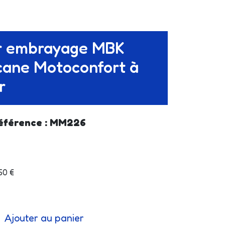
 embrayage MBK
ane Motoconfort à
r
éférence : MM226
.50 €
Ajouter au panier