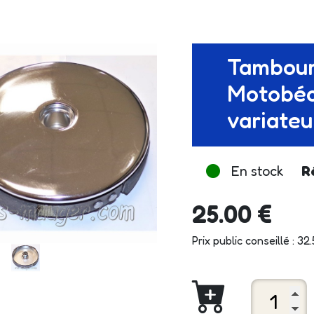
Tambour
Motobéc
variateu
En stock
R
25.00 €
Prix public conseillé : 32