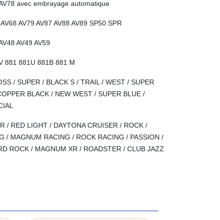
 AV78 avec embrayage automatique
t AV68 AV79 AV87 AV88 AV89 SP50 SPR
 AV48 AV49 AV59
V 881 881U 881B 881 M
SS / SUPER / BLACK S / TRAIL / WEST / SUPER
COPPER BLACK / NEW WEST / SUPER BLUE /
CIAL
R / RED LIGHT / DAYTONA CRUISER / ROCK /
G / MAGNUM RACING / ROCK RACING / PASSION /
ARD ROCK / MAGNUM XR / ROADSTER / CLUB JAZZ