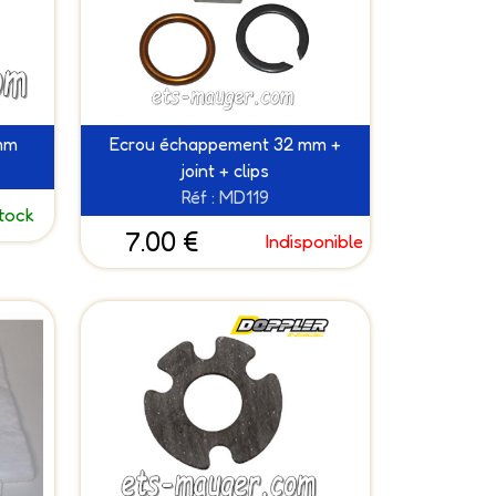
mm
Ecrou échappement 32 mm +
joint + clips
Réf : MD119
tock
7.00 €
Indisponible