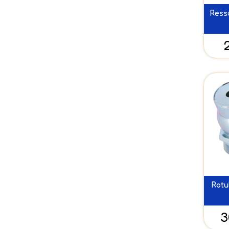
Ress
Rotu
3