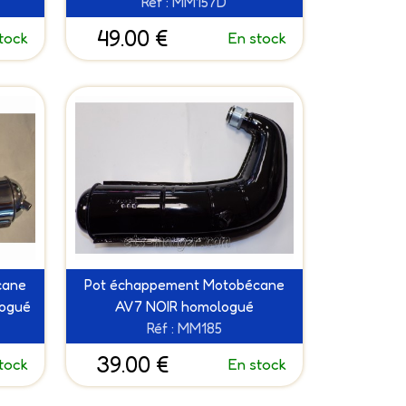
Réf : MM157D
49.00 €
tock
En stock
cane
Pot échappement Motobécane
logué
AV7 NOIR homologué
Réf : MM185
39.00 €
tock
En stock