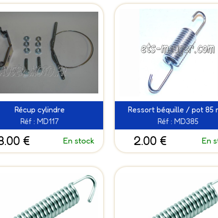
Récup cylindre
Ressort béquille / pot 85
Réf : MD117
Réf : MD385
8.00 €
2.00 €
En stock
En s