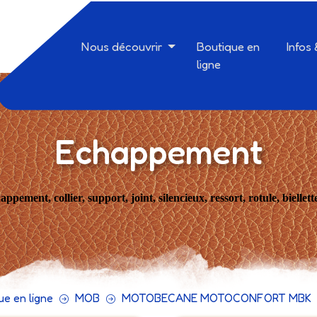
Nous découvrir
Boutique en
Infos
ligne
Echappement
appement, collier, support, joint, silencieux, ressort, rotule, biellett
ue en ligne
MOB
MOTOBECANE MOTOCONFORT MBK