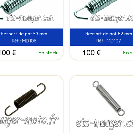
Ressort de pot 53 mm
Ressort de pot 62 mm
Réf : MD106
Réf : MD107
1.00 €
1.00 €
En stock
En s