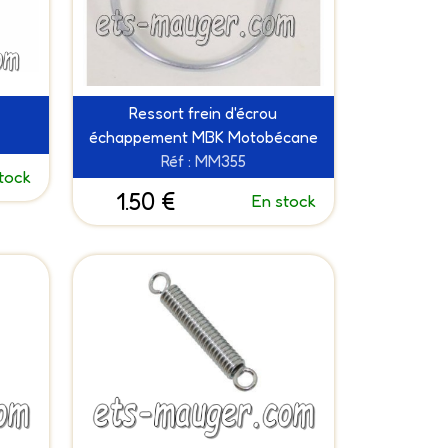
Ressort frein d'écrou
échappement MBK Motobécane
Réf : MM355
tock
1.50 €
En stock