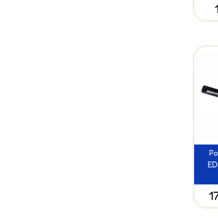
Po
ED
1