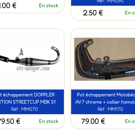
Réf : MM090
1.00 €
En stock
2.50 €
En s
t échappement DOPPLER
Pot échappement Motobé
ITION STREETCUP MBK 51
AV7 chrome + collier homo
Réf : MM070
Réf : MM170
79.50 €
79.00 €
En stock
En s