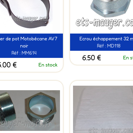
lier de pot Motobécane AV7
Ecrou échappement 32 
noir
Réf : MD118
Réf : MM614
6.50 €
En s
6.00 €
En stock