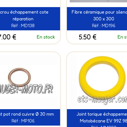
crou échappement cote
Fibre céramique pour silen
réparation
300 x 300
Réf : MD138
Réf : MD196
7.00 €
5.50 €
En stock
En s
nt pot rond cuivre Ø 30 mm
Joint torique échappeme
Réf : MP106
Motobécane EV 99Z 9