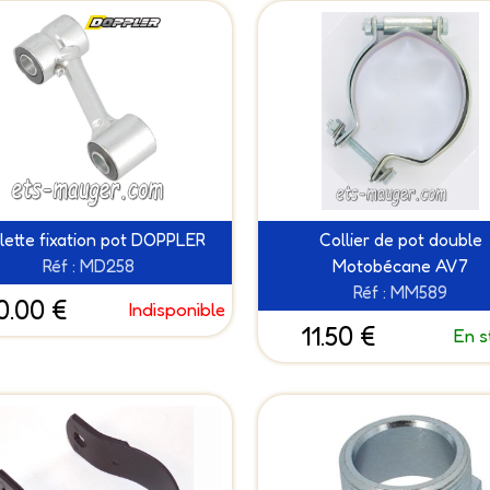
llette fixation pot DOPPLER
Collier de pot double
Réf : MD258
Motobécane AV7
Réf : MM589
0.00 €
Indisponible
11.50 €
En s