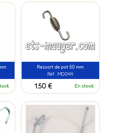
 mm
Ressort de pot 50 mm
Réf : MD044
1.50 €
tock
En stock