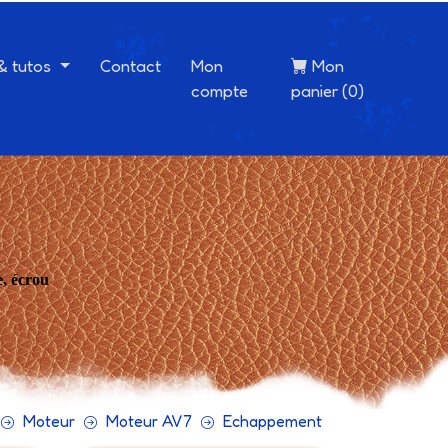
 & tutos
Contact
Mon
Mon
compte
panier (0)
e, écrou
Moteur
Moteur AV7
Echappement