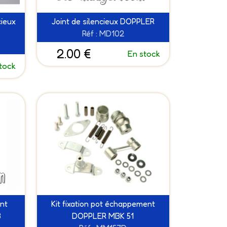
cieux
Joint de silencieux DOPPLER
Réf : MD102
2.00 €
En stock
tock
nt
Kit fixation pot échappement
8
DOPPLER MBK 51