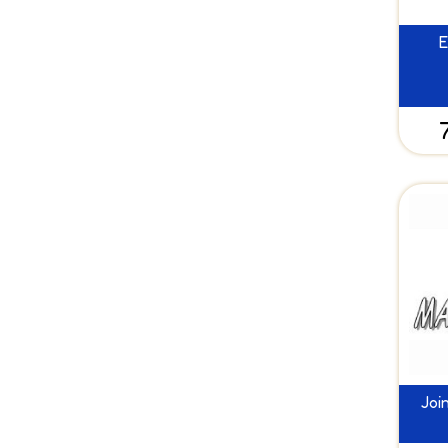
E
Joi