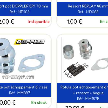
ort pot DOPPLER ER1 70 mm
Ressort REPLAY 46 m
Réf : MD103
Réf : MD068
2.00 €
1.00 €
Indisponible
En s
le pot échappement à vissé
Rotule pot échappement à 
Réf : MM397
+ ressort + bague
Réf : MM157E
0.00 €
En stock