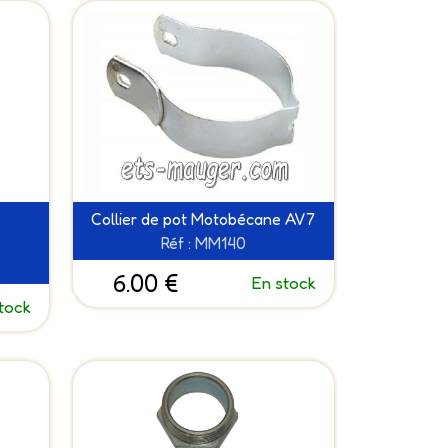
Collier de pot Motobécane AV7
Réf : MM140
6.00 €
En stock
tock