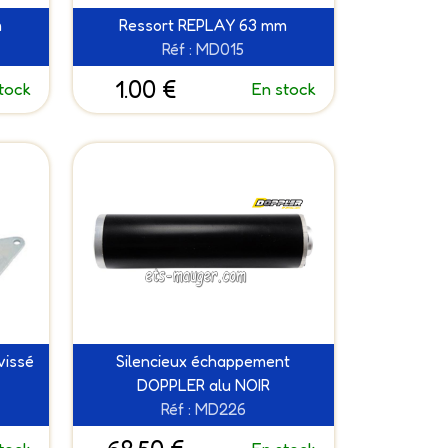
m
Ressort REPLAY 63 mm
Réf : MD015
1.00 €
tock
En stock
vissé
Silencieux échappement
DOPPLER alu NOIR
Réf : MD226