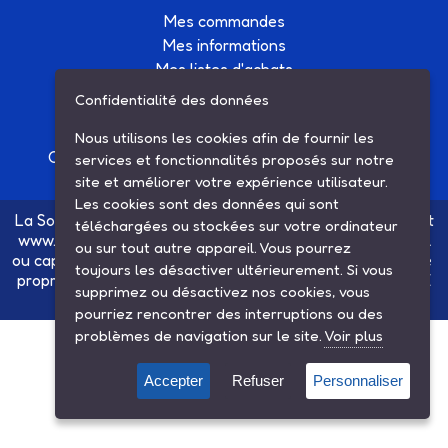
Mes commandes
Mes informations
Mes listes d'achats
Conditions générales de vente
Confidentialité des données
Contactez-nous
Nous utilisons les cookies afin de fournir les
Création site Internet Factor’IT
|
Mentions légales
services et fonctionnalités proposés sur notre
site et améliorer votre expérience utilisateur.
Les cookies sont des données qui sont
La Société SARL ETS MAUGER, exploitante du site internet
téléchargées ou stockées sur votre ordinateur
www.ets-mauger.com, n'a aucun lien juridique, commercial
ou sur tout autre appareil. Vous pourrez
ou capitalistique avec la société SINBAR - Groupe Easybike
toujours les désactiver ultérieurement. Si vous
propriétaire des marques SOLEX, VELOSOLEX, SOLEXINE
supprimez ou désactivez nos cookies, vous
et E-SOLEX.
pourriez rencontrer des interruptions ou des
problèmes de navigation sur le site.
Voir plus
Accepter
Refuser
Personnaliser