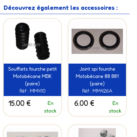
Découvrez également les accessoires :
Soufflets fourche petit
Joint spi fourche
Motobécane MBK
Motobécane 88 881
(paire)
(paire)
Réf : MM410
Réf : MM426A
15.00 €
6.00 €
En
En
stock
stock