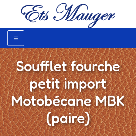
Soufflet fourche
petit import
Motobécane MBK
(paire)