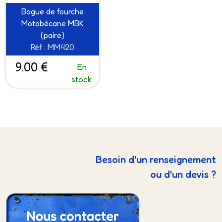
Bague de fourche
Motobécane MBK
(paire)
Réf : MM420
9.00 €
En
stock
Besoin d'un renseignement
ou d'un devis ?