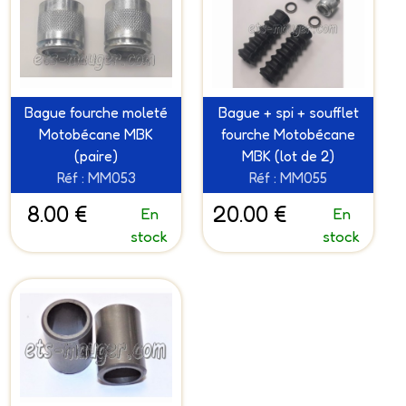
Bague fourche moleté
Bague + spi + soufflet
Motobécane MBK
fourche Motobécane
(paire)
MBK (lot de 2)
Réf : MM053
Réf : MM055
8.00 €
20.00 €
En
En
stock
stock