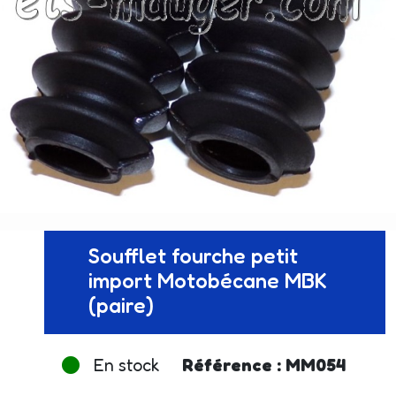
Soufflet fourche petit
import Motobécane MBK
(paire)
En stock
Référence : MM054