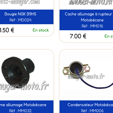
Bougie NGK B9HS
Cache allumage à rupteur 
Réf : MD024
Motobécane
Réf : MM016
3.50 €
En stock
7.00 €
En s
me allumage Motobécane
Condensateur Motobéca
Réf : MM032
Réf : MM006