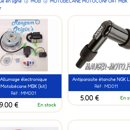
ue en ligne
MOB
MOTOBECANE MOTOCONFORT MBK
r
Allumage électronique
Antiparasite étanche NGK 
Motobécane MBK (kit)
Réf : MD011
Réf : MM001
5.00 €
En s
9.00 €
En stock