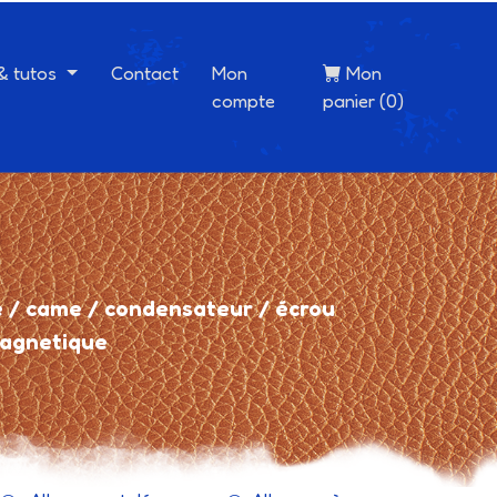
 & tutos
Contact
Mon
Mon
compte
panier (0)
e / came / condensateur / écrou
magnetique