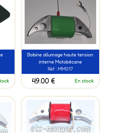
ge
Bobine allumage haute tension
interne Motobécane
Réf : MM017
49.00 €
tock
En stock