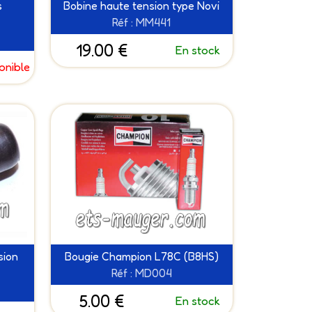
s
Bobine haute tension type Novi
Réf : MM441
19.00 €
En stock
onible
sion
Bougie Champion L78C (B8HS)
Réf : MD004
5.00 €
En stock