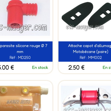
iparasite silicone rouge Ø 7
Attache capot d'alluma
mm
Motobécane (paire)
Réf : MD250
Réf : MM002
5.00 €
2.50 €
En stock
En s