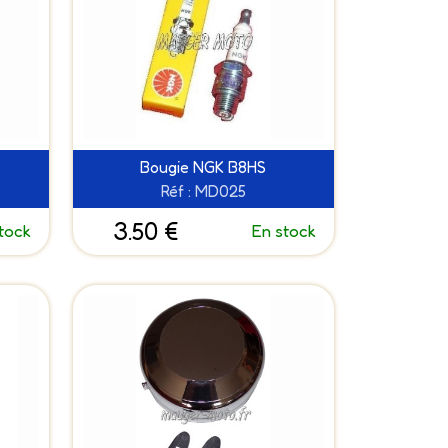
Bougie NGK B8HS
Réf : MD025
3.50 €
tock
En stock