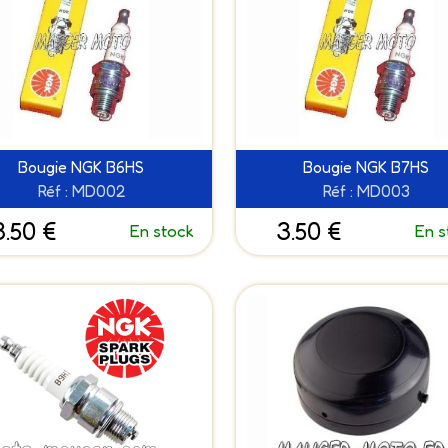
Bougie NGK B6HS
Bougie NGK B7HS
Réf : MD002
Réf : MD003
3.50 €
3.50 €
En stock
En s