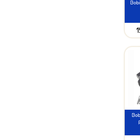
Bobi
1
Bob