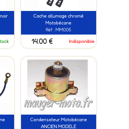
noir
Cache allumage chromé
Motobécane
Réf : MM005
14.00 €
tock
Indisponible
ne
Condensateur Motobécane
ANCIEN MODELE