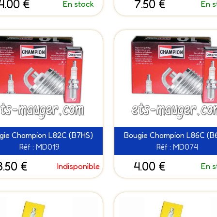
4.00 €
7.50 €
En stock
En s
gie Champion L82C (B7HS)
Bougie Champion L86C (B
Réf : MD019
Réf : MD074
3.50 €
4.00 €
Indisponible
En s