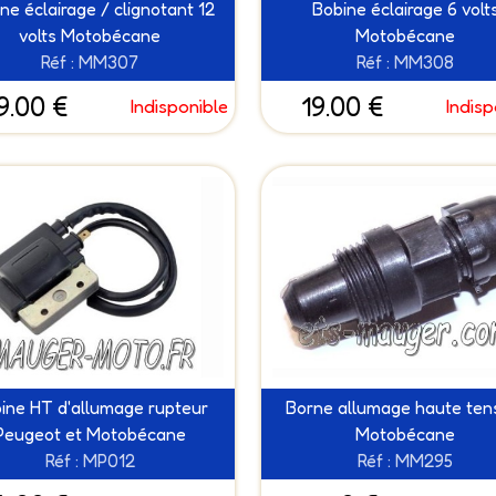
ne éclairage / clignotant 12
Bobine éclairage 6 volt
volts Motobécane
Motobécane
Réf : MM307
Réf : MM308
9.00 €
19.00 €
Indisponible
Indisp
ine HT d'allumage rupteur
Borne allumage haute ten
Peugeot et Motobécane
Motobécane
Réf : MP012
Réf : MM295