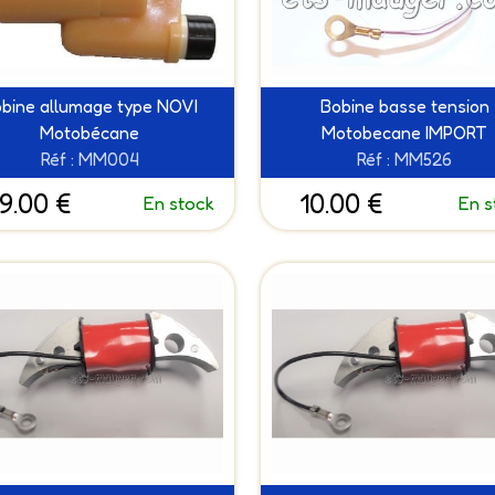
bine allumage type NOVI
Bobine basse tension
Motobécane
Motobecane IMPORT
Réf : MM004
Réf : MM526
9.00 €
10.00 €
En stock
En s