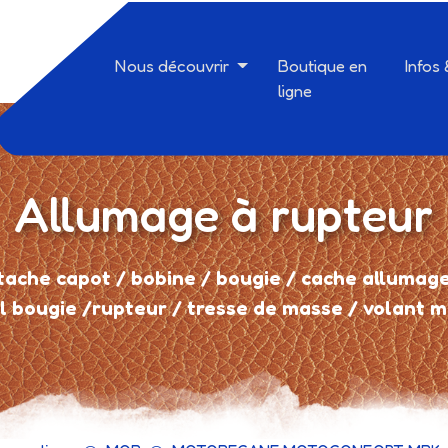
Nous découvrir
Boutique en
Infos
ligne
Allumage à rupteur
attache capot / bobine / bougie / cache allumag
fil bougie /rupteur / tresse de masse / volant 