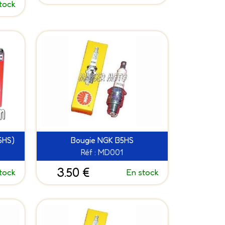
tock
6HS)
Bougie NGK B5HS
Réf : MD001
3.50 €
tock
En stock