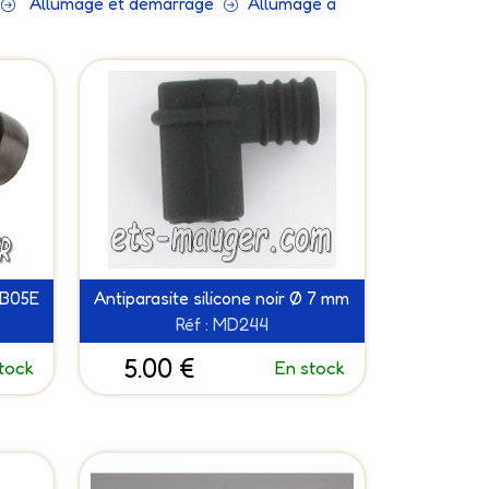
Allumage et démarrage
Allumage à
LB05E
Antiparasite silicone noir Ø 7 mm
Réf : MD244
5.00 €
tock
En stock