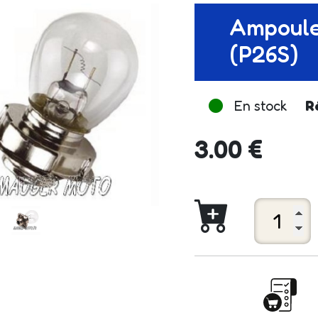
Ampoule
(P26S)
En stock
R
3.00 €