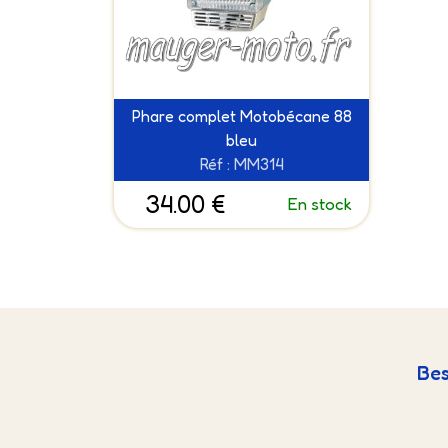
Phare complet Motobécane 88
bleu
Réf : MM314
34.00 €
En stock
Bes