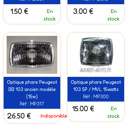
1.50 €
3.00 €
En
En
stock
stock
Optique phare Peugeot
Optique phare Peugeot
BB 103 ancien modèle
103 SP / MVL 15watts
(15w)
Réf : MP300
Réf : MP317
15.00 €
En
26.50 €
Indisponible
stock