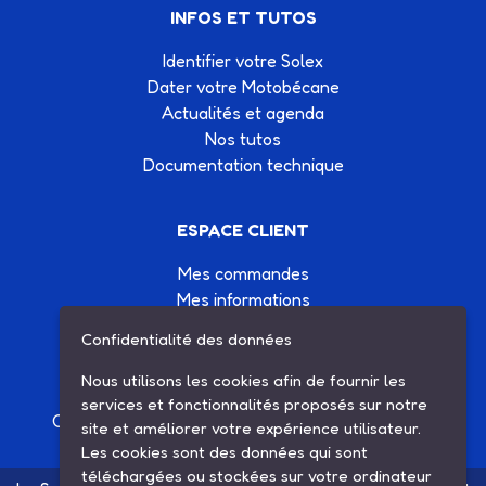
INFOS ET TUTOS
Identifier votre Solex
Dater votre Motobécane
Actualités et agenda
Nos tutos
Documentation technique
ESPACE CLIENT
Mes commandes
Mes informations
Mes listes d'achats
Confidentialité des données
Conditions générales de vente
Contactez-nous
Nous utilisons les cookies afin de fournir les
services et fonctionnalités proposés sur notre
Création site Internet Factor’IT
|
Mentions légales
site et améliorer votre expérience utilisateur.
Les cookies sont des données qui sont
téléchargées ou stockées sur votre ordinateur