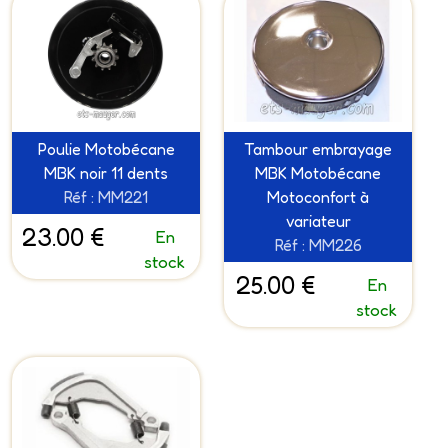
Poulie Motobécane
Tambour embrayage
MBK noir 11 dents
MBK Motobécane
Réf : MM221
Motoconfort à
variateur
23.00 €
En
Réf : MM226
stock
25.00 €
En
stock