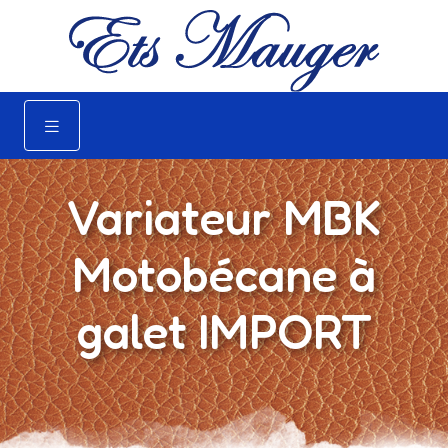
Variateur MBK
Motobécane à
galet IMPORT