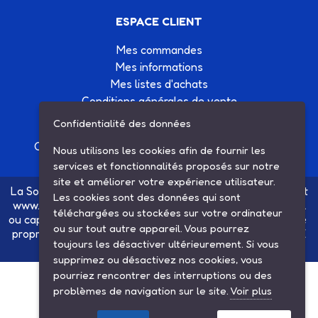
ESPACE CLIENT
Mes commandes
Mes informations
Mes listes d'achats
Conditions générales de vente
Contactez-nous
Confidentialité des données
Création site Internet Factor’IT
|
Mentions légales
Nous utilisons les cookies afin de fournir les
services et fonctionnalités proposés sur notre
site et améliorer votre expérience utilisateur.
La Société SARL ETS MAUGER, exploitante du site internet
Les cookies sont des données qui sont
www.ets-mauger.com, n'a aucun lien juridique, commercial
téléchargées ou stockées sur votre ordinateur
ou capitalistique avec la société SINBAR - Groupe Easybike
ou sur tout autre appareil. Vous pourrez
propriétaire des marques SOLEX, VELOSOLEX, SOLEXINE
toujours les désactiver ultérieurement. Si vous
et E-SOLEX.
supprimez ou désactivez nos cookies, vous
pourriez rencontrer des interruptions ou des
problèmes de navigation sur le site.
Voir plus