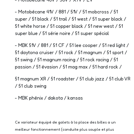
- Motobécane 41V / 881 / 51V / 51 mobcross / 51
super / 51 black / 51 trail / 51 west / 51 super black /
51 white horse / 51 copper black / 51 new west / 51
super blue / 51 série noire / 51 super spécial
- MBK 51V / 881 / 51 CF / 51 lee cooper / 51 red light /
51 daytona cruiser / 51 rock / 51 magnum / 51 sport /
51 swing / 51 magnum racing / 51 rock racing / 51
passion / 51 évasion / 51 mag max / 51 hard rock /
51 magnum XR / 51 roadster / 51 club jazz / 51 club VR
/ 51 club swing
- MBK phénix / dakota / kansas
Ce variateur équipé de galets à la place des billes a un
meilleur fonctionnement (conduite plus souple et plus