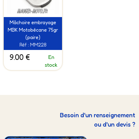
Mâchoire embrayage
MBK Motobécane 75gr
(paire)
Réf : MM228
9.00 €
En
stock
Besoin d'un renseignement
ou d'un devis ?