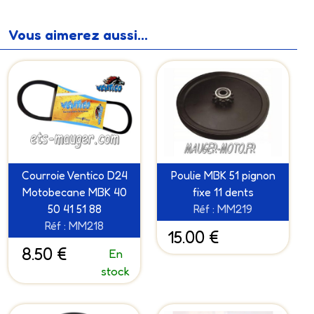
Vous aimerez aussi...
Courroie Ventico D24
Poulie MBK 51 pignon
Motobecane MBK 40
fixe 11 dents
50 41 51 88
Réf : MM219
Réf : MM218
15.00 €
8.50 €
En
stock