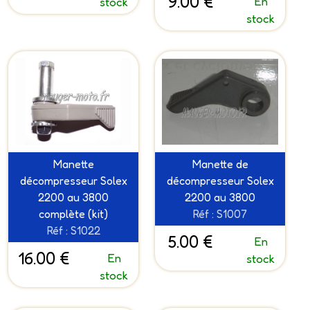
9.00 €
En
stock
stock
Manette
Manette de
décompresseur Solex
décompresseur Solex
2200 au 3800
2200 au 3800
complète (kit)
Réf : S1007
Réf : S1022
5.00 €
En
16.00 €
En
stock
stock