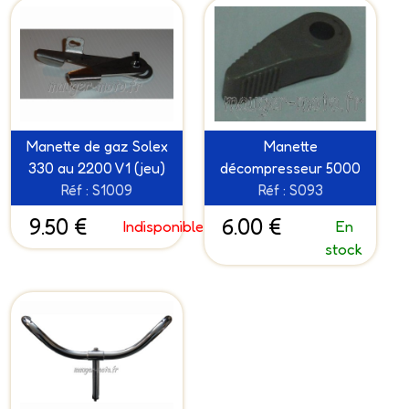
Manette de gaz Solex
Manette
330 au 2200 V1 (jeu)
décompresseur 5000
Réf : S1009
Réf : S093
9.50 €
6.00 €
Indisponible
En
stock