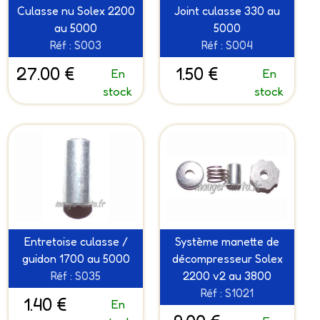
Culasse nu Solex 2200
Joint culasse 330 au
au 5000
5000
Réf : S003
Réf : S004
27.00 €
1.50 €
En
En
stock
stock
Entretoise culasse /
Système manette de
guidon 1700 au 5000
décompresseur Solex
Réf : S035
2200 v2 au 3800
Réf : S1021
1.40 €
En