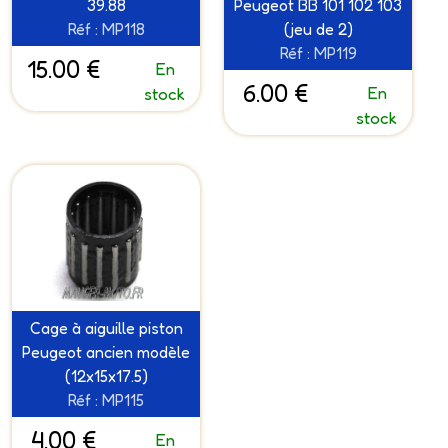
39.88
Peugeot BB 101 102 103
Réf : MP118
(jeu de 2)
Réf : MP119
15.00 €
En
6.00 €
En
stock
stock
Cage à aiguille piston
Peugeot ancien modèle
(12x15x17.5)
Réf : MP115
4.00 €
En