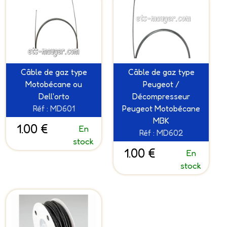
Câble de gaz type
Câble de gaz type
Motobécane ou
Peugeot /
Dell'orto
Décompresseur
Réf : MD601
Peugeot Motobécane
MBK
1.00 €
En
Réf : MD602
stock
1.00 €
En
stock