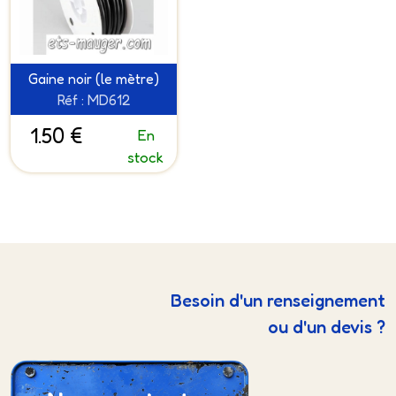
Gaine noir (le mètre)
Réf : MD612
1.50 €
En
stock
Besoin d'un renseignement
ou d'un devis ?