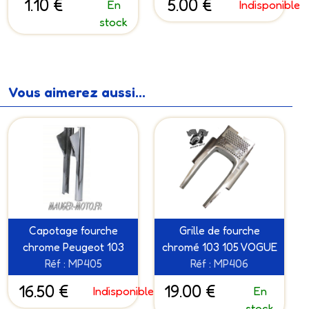
1.10 €
5.00 €
En
Indisponible
stock
Vous aimerez aussi...
Capotage fourche
Grille de fourche
chrome Peugeot 103
chromé 103 105 VOGUE
Réf : MP405
Réf : MP406
16.50 €
19.00 €
Indisponible
En
stock