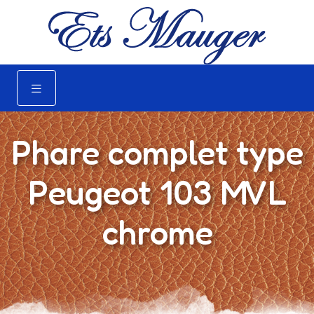
Phare complet type
Peugeot 103 MVL
chrome