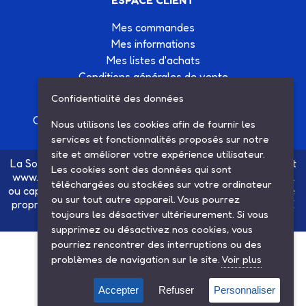
ESPACE CLIENT
Mes commandes
Mes informations
Mes listes d'achats
Conditions générales de vente
Contactez-nous
Confidentialité des données
Création site Internet Factor’IT
|
Mentions légales
Nous utilisons les cookies afin de fournir les
services et fonctionnalités proposés sur notre
site et améliorer votre expérience utilisateur.
La Société SARL ETS MAUGER, exploitante du site internet
Les cookies sont des données qui sont
www.ets-mauger.com, n'a aucun lien juridique, commercial
téléchargées ou stockées sur votre ordinateur
ou capitalistique avec la société SINBAR - Groupe Easybike
ou sur tout autre appareil. Vous pourrez
propriétaire des marques SOLEX, VELOSOLEX, SOLEXINE
toujours les désactiver ultérieurement. Si vous
et E-SOLEX.
supprimez ou désactivez nos cookies, vous
pourriez rencontrer des interruptions ou des
problèmes de navigation sur le site.
Voir plus
Accepter
Refuser
Personnaliser