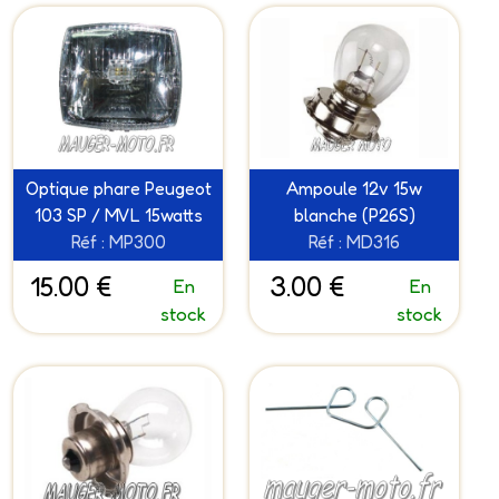
Optique phare Peugeot
Ampoule 12v 15w
103 SP / MVL 15watts
blanche (P26S)
Réf : MP300
Réf : MD316
15.00 €
3.00 €
En
En
stock
stock