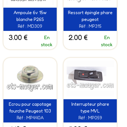
Ampoule 6v 15w
Ressort épingle phare
blanche P26S
peugeot
Réf : MD309
Réf : MP315
3.00 €
2.00 €
En
En
stock
stock
Ecrou pour capotage
Interrupteur phare
fourche Peugeot 103
type MVL
Réf : MP440A
Réf : MP059