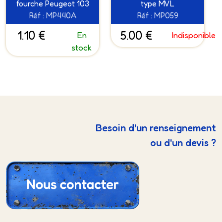
fourche Peugeot 103
type MVL
Réf : MP440A
Réf : MP059
1.10 €
5.00 €
En
Indisponible
stock
Besoin d'un renseignement
ou d'un devis ?