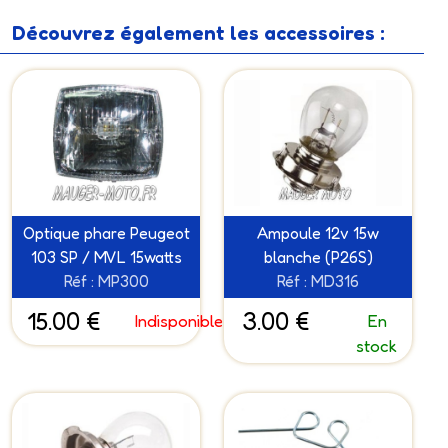
Découvrez également les accessoires :
Optique phare Peugeot
Ampoule 12v 15w
103 SP / MVL 15watts
blanche (P26S)
Réf : MP300
Réf : MD316
15.00 €
3.00 €
Indisponible
En
stock