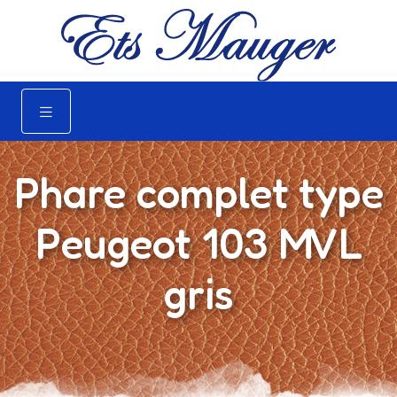
Phare complet type
Peugeot 103 MVL
gris