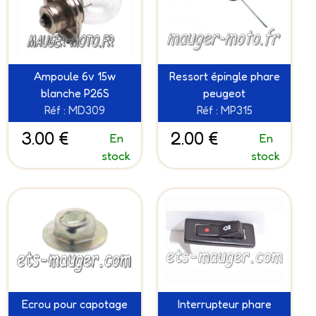
Ampoule 6v 15w
Ressort épingle phare
blanche P26S
peugeot
Réf : MD309
Réf : MP315
3.00 €
2.00 €
En
En
stock
stock
Ecrou pour capotage
Interrupteur phare