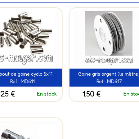
out de gaine cyclo 5x11
Gaine gris argent (le mètre
Réf : MD611
Réf : MD617
.25 €
1.50 €
En stock
En sto