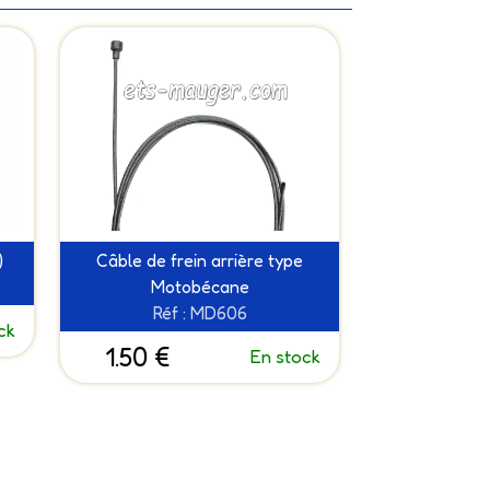
)
Câble de frein arrière type
Motobécane
Réf : MD606
ck
1.50 €
En stock