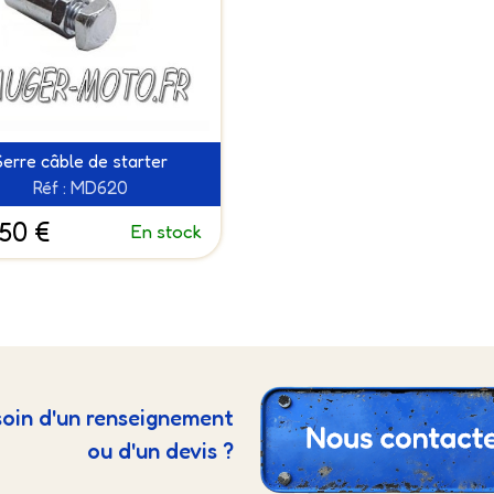
Serre câble de starter
Réf : MD620
.50 €
En stock
oin d'un renseignement
ou d'un devis ?