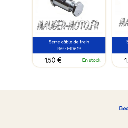
Serre câble de frein
Réf : MD619
1.50 €
1
En stock
Bes