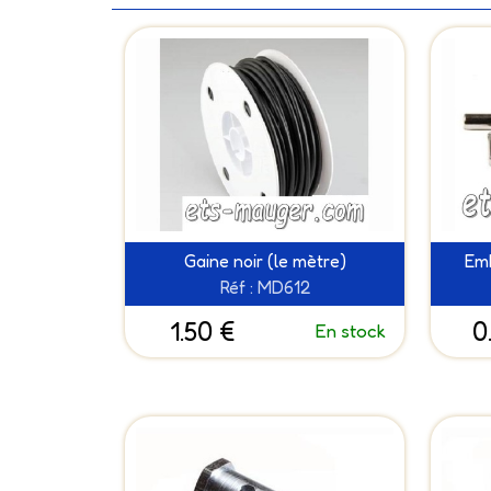
Gaine noir (le mètre)
Emb
Réf : MD612
1.50 €
0
En stock