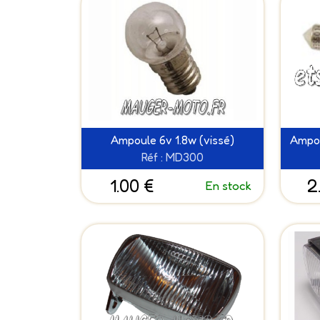
Ampoule 6v 1.8w (vissé)
Ampou
Réf : MD300
1.00 €
2
En stock