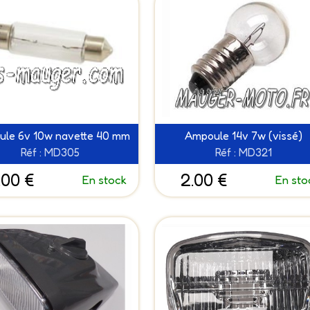
le 6v 10w navette 40 mm
Ampoule 14v 7w (vissé)
Réf : MD305
Réf : MD321
.00 €
2.00 €
En stock
En sto