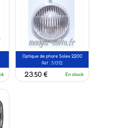
Optique de phare Solex 2200
Réf : S1312
23.50 €
ck
En stock