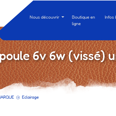
Nous découvrir
Boutique en
Infos
ligne
oule 6v 6w (vissé) u
MARQUE
Eclairage