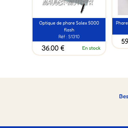
Optique de phare Solex 5000
Phare
flash
Réf : S1310
59
36.00 €
En stock
Bes