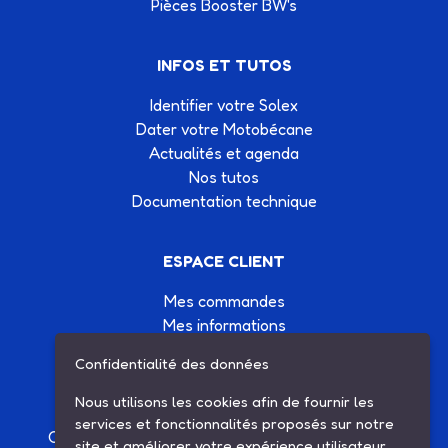
Pièces Booster BW's
INFOS ET TUTOS
Identifier votre Solex
Dater votre Motobécane
Actualités et agenda
Nos tutos
Documentation technique
ESPACE CLIENT
Mes commandes
Mes informations
Mes listes d'achats
Confidentialité des données
Conditions générales de vente
Contactez-nous
Nous utilisons les cookies afin de fournir les
services et fonctionnalités proposés sur notre
Création site Internet Factor’IT
|
Mentions légales
site et améliorer votre expérience utilisateur.