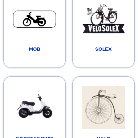
Motobécane,
catégorie
Motoconfort, Peugeot
et divers
MOB
SOLEX
Pièces vélo par
catégorie