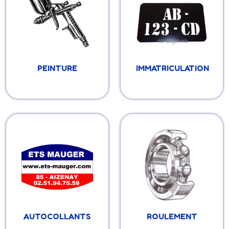
peinture / après /
support de plaque,
vernis, papier de verre
rivets, éclairage de
plaque
PEINTURE
IMMATRICULATION
Regroupe tous nos
Roulement étanche,
autocollants: Solex,
roulement de roue,
Peugeot, Motobécane,
roulement de
Pin-up, etc...
vilebrequin, roulement
de direction etc....
AUTOCOLLANTS
ROULEMENT