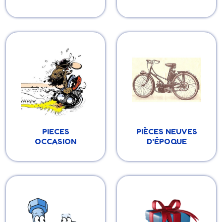
Pièces d'occasion
Divers pièces neuves
pour Solex, Peugeot
provenant de vieux
et Motobécane
stocks de
concessionnaire pour
vélo, Solex, Mobylette,
Peugeot, Motobécane,
etc...
PIECES
PIÈCES NEUVES
OCCASION
D'ÉPOQUE
Vis / écrou / rondelle /
Objet de décoration
goujon / coffret
ou accessoire, idéal
pour se faire plaisir ou